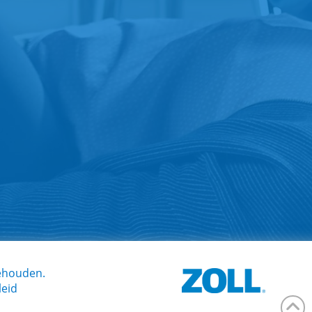
behouden.
leid