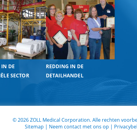
 IN DE
REDDING IN DE
IËLE SECTOR
DETAILHANDEL
©
2026
ZOLL Medical Corporation. Alle rechten voor
Sitemap
|
Neem contact met ons op
|
Privacybe